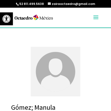
52 811.499.5638
zairaoctaedro@gmail.com
Abrir barra de herramientas
Gómez; Manula