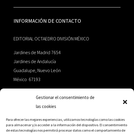
INFORMACIÓN DE CONTACTO
EDITORIAL OCTAEDRO DIVISIÓN MÉXICO
Jardines de Madrid 7654
Jardines de Andalucía
Guadalupe, Nuevo León
México 67193
zairaoctaedro@gmail.com
Gestionar el consentimiento de
las cookies
+52 811.499.5638
Para ofrecer las mejores experiencias, utilizamos tecnologías como las cookies
para almacenar y/o acceder a la información del dispositivo. El consentimiento
de estas tecnologías nos permitirá procesar datos como el comportamiento de
RED DE DISTRIBUCIÓN