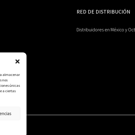
RED DE DISTRIBUCIÓN
Distribuidores en México y Oc
ara almacenar
s nos
ciones únicas
e a ciertas
encias