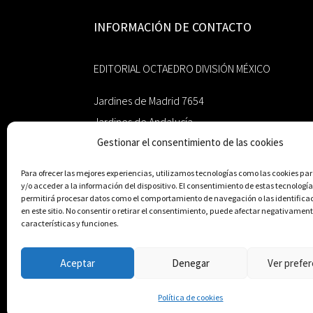
INFORMACIÓN DE CONTACTO
EDITORIAL OCTAEDRO DIVISIÓN MÉXICO
Jardines de Madrid 7654
Jardines de Andalucía
Guadalupe, Nuevo León
Gestionar el consentimiento de las cookies
México 67193
Para ofrecer las mejores experiencias, utilizamos tecnologías como las cookies p
y/o acceder a la información del dispositivo. El consentimiento de estas tecnología
zairaoctaedro@gmail.com
permitirá procesar datos como el comportamiento de navegación o las identifica
en este sitio. No consentir o retirar el consentimiento, puede afectar negativament
características y funciones.
+52 811.499.5638
Aceptar
Denegar
Ver prefer
© Editorial Octaedro, 2026
Política de cookies