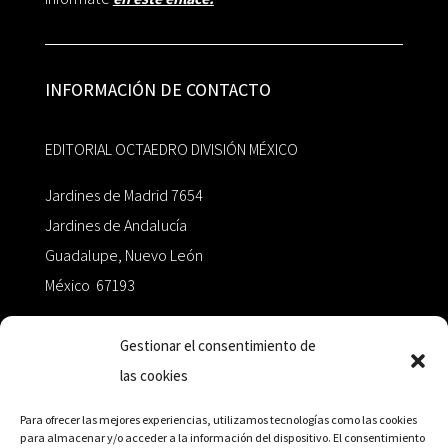
INFORMACIÓN DE CONTACTO
EDITORIAL OCTAEDRO DIVISIÓN MÉXICO
Jardines de Madrid 7654
Jardines de Andalucía
Guadalupe, Nuevo León
México 67193
zairaoctaedro@gmail.com
Gestionar el consentimiento de
las cookies
+52 811.499.5638
Para ofrecer las mejores experiencias, utilizamos tecnologías como las cookies
para almacenar y/o acceder a la información del dispositivo. El consentimiento