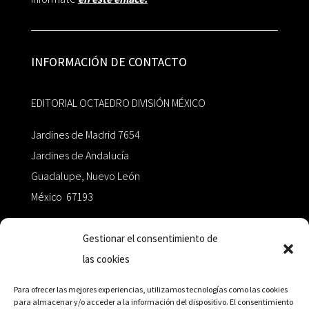
INFORMACIÓN DE CONTACTO
EDITORIAL OCTAEDRO DIVISIÓN MÉXICO
Jardines de Madrid 7654
Jardines de Andalucía
Guadalupe, Nuevo León
México 67193
zairaoctaedro@gmail.com
Gestionar el consentimiento de
las cookies
+52 811.499.5638
Para ofrecer las mejores experiencias, utilizamos tecnologías como las cookies
para almacenar y/o acceder a la información del dispositivo. El consentimiento