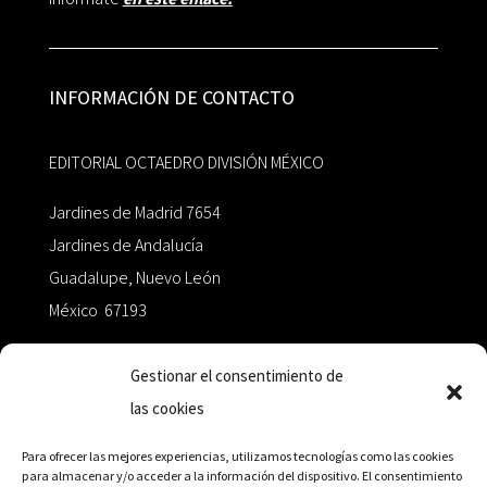
INFORMACIÓN DE CONTACTO
EDITORIAL OCTAEDRO DIVISIÓN MÉXICO
Jardines de Madrid 7654
Jardines de Andalucía
Guadalupe, Nuevo León
México 67193
zairaoctaedro@gmail.com
Gestionar el consentimiento de
las cookies
+52 811.499.5638
Para ofrecer las mejores experiencias, utilizamos tecnologías como las cookies
para almacenar y/o acceder a la información del dispositivo. El consentimiento