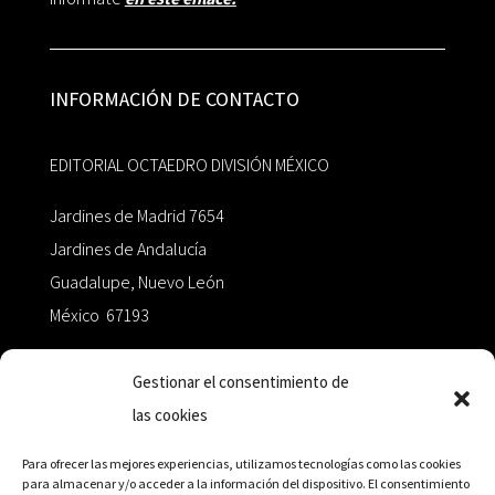
INFORMACIÓN DE CONTACTO
EDITORIAL OCTAEDRO DIVISIÓN MÉXICO
Jardines de Madrid 7654
Jardines de Andalucía
Guadalupe, Nuevo León
México 67193
zairaoctaedro@gmail.com
Gestionar el consentimiento de
las cookies
+52 811.499.5638
Para ofrecer las mejores experiencias, utilizamos tecnologías como las cookies
para almacenar y/o acceder a la información del dispositivo. El consentimiento