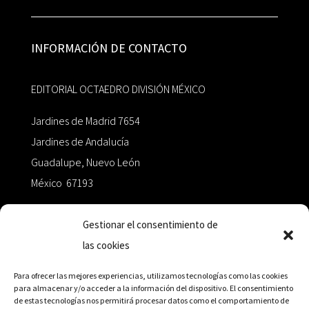
INFORMACIÓN DE CONTACTO
EDITORIAL OCTAEDRO DIVISIÓN MÉXICO
Jardines de Madrid 7654
Jardines de Andalucía
Guadalupe, Nuevo León
México 67193
zairaoctaedro@gmail.com
Gestionar el consentimiento de
las cookies
+52 811.499.5638
Para ofrecer las mejores experiencias, utilizamos tecnologías como las cookies
para almacenar y/o acceder a la información del dispositivo. El consentimiento
de estas tecnologías nos permitirá procesar datos como el comportamiento de
RED DE DISTRIBUCIÓN