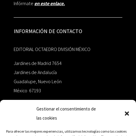
Infórmate
en este enlace.
INFORMACIÓN DE CONTACTO
EDITORIAL OCTAEDRO DIVISIÓN MÉXICO
Jardines de Madrid 7654
Jardines de Andalucía
Guadalupe, Nuevo León
México 67193
zairaoctaedro@gmail.com
Gestionar el consentimiento de
las cookies
+52 811.499.5638
Para ofrecer las mejores experiencias, utilizamos tecnologías como las cookies