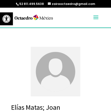
52 811.499.5638
zairaoctaedro@gmail.com
Abrir barra de herramientas
Elías Matas; Joan