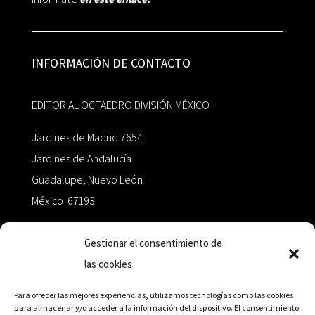
INFORMACIÓN DE CONTACTO
EDITORIAL OCTAEDRO DIVISIÓN MÉXICO
Jardines de Madrid 7654
Jardines de Andalucía
Guadalupe, Nuevo León
México 67193
zairaoctaedro@gmail.com
Gestionar el consentimiento de
las cookies
+52 811.499.5638
Para ofrecer las mejores experiencias, utilizamos tecnologías como las cookies
para almacenar y/o acceder a la información del dispositivo. El consentimiento