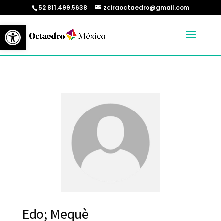
52 811.499.5638
zairaoctaedro@gmail.com
Abrir barra de herramientas
Edo; Mequè