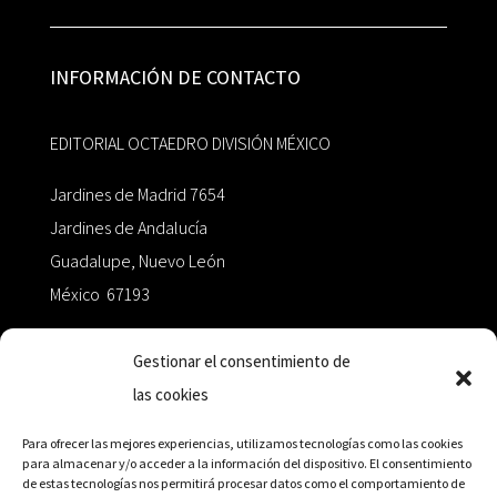
INFORMACIÓN DE CONTACTO
EDITORIAL OCTAEDRO DIVISIÓN MÉXICO
Jardines de Madrid 7654
Jardines de Andalucía
Guadalupe, Nuevo León
México 67193
zairaoctaedro@gmail.com
Gestionar el consentimiento de
las cookies
+52 811.499.5638
Para ofrecer las mejores experiencias, utilizamos tecnologías como las cookies
para almacenar y/o acceder a la información del dispositivo. El consentimiento
de estas tecnologías nos permitirá procesar datos como el comportamiento de
RED DE DISTRIBUCIÓN