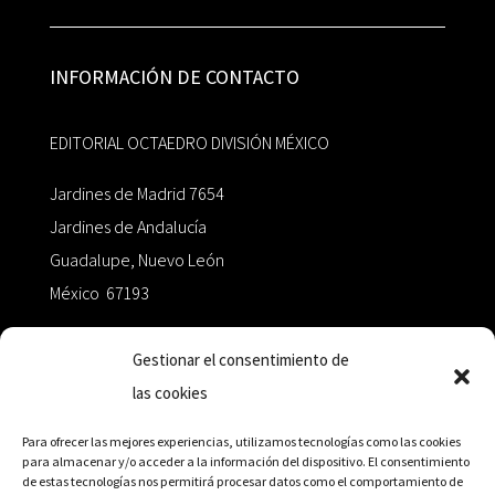
INFORMACIÓN DE CONTACTO
EDITORIAL OCTAEDRO DIVISIÓN MÉXICO
Jardines de Madrid 7654
Jardines de Andalucía
Guadalupe, Nuevo León
México 67193
zairaoctaedro@gmail.com
Gestionar el consentimiento de
las cookies
+52 811.499.5638
Para ofrecer las mejores experiencias, utilizamos tecnologías como las cookies
para almacenar y/o acceder a la información del dispositivo. El consentimiento
de estas tecnologías nos permitirá procesar datos como el comportamiento de
RED DE DISTRIBUCIÓN