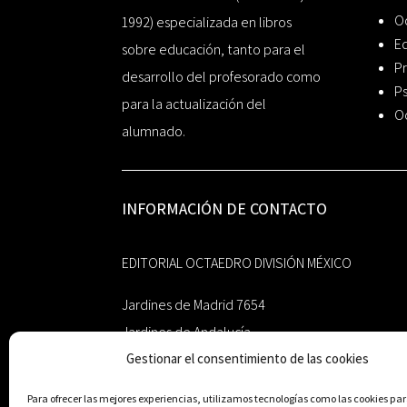
O
1992) especializada en libros
Ed
sobre educación, tanto para el
Pr
desarrollo del profesorado como
Ps
para la actualización del
O
alumnado.
INFORMACIÓN DE CONTACTO
EDITORIAL OCTAEDRO DIVISIÓN MÉXICO
Jardines de Madrid 7654
Jardines de Andalucía
Guadalupe, Nuevo León
Gestionar el consentimiento de las cookies
México 67193
Para ofrecer las mejores experiencias, utilizamos tecnologías como las cookies p