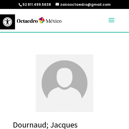
52 811.499.5638
zairaoctaedro@gmail.com
Abrir barra de herramientas
Dournaud; Jacques