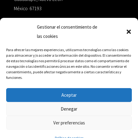
México 67193
zairaoctaedro@gmail.com
Gestionar el consentimiento de
las cookies
+52 811.499.5638
Para ofrecer las mejores experiencias, utilizamos tecnologías como las cookies
para almacenar y/o acceder a la información del dispositivo. El consentimiento
de estas tecnologías nos permitirá procesar datos como el comportamiento de
RED DE DISTRIBUCIÓN
navegación o las identificaciones únicas en este sitio. No consentir o retirar el
consentimiento, puede afectar negativamente a ciertas características y
funciones.
Distribuidores en México y Octaedro internacional
Aceptar
Denegar
© Editorial Octaedro, 2026
Ver preferencias
Política de cookies