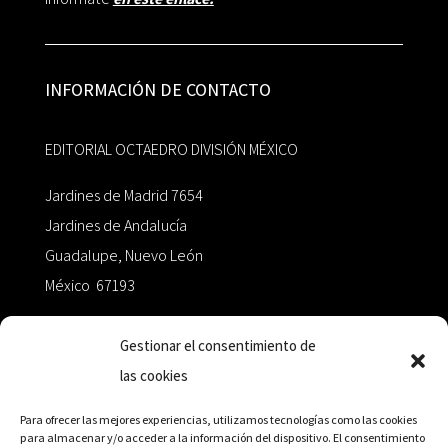
INFORMACIÓN DE CONTACTO
EDITORIAL OCTAEDRO DIVISIÓN MÉXICO
Jardines de Madrid 7654
Jardines de Andalucía
Guadalupe, Nuevo León
México 67193
zairaoctaedro@gmail.com
Gestionar el consentimiento de
las cookies
+52 811.499.5638
Para ofrecer las mejores experiencias, utilizamos tecnologías como las cookies
para almacenar y/o acceder a la información del dispositivo. El consentimiento