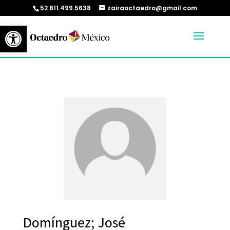
52 811.499.5638
zairaoctaedro@gmail.com
Abrir barra de herramientas
Domínguez; José