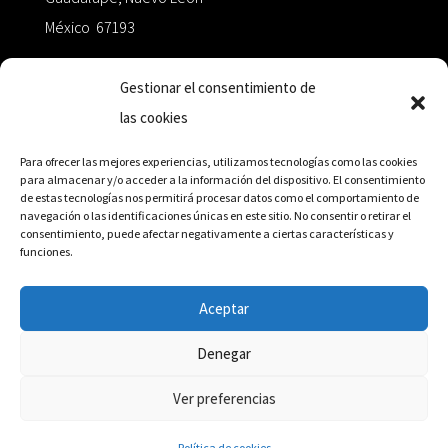
México 67193
zairaoctaedro@gmail.com
Gestionar el consentimiento de
las cookies
+52 811.499.5638
Para ofrecer las mejores experiencias, utilizamos tecnologías como las cookies
para almacenar y/o acceder a la información del dispositivo. El consentimiento
de estas tecnologías nos permitirá procesar datos como el comportamiento de
RED DE DISTRIBUCIÓN
navegación o las identificaciones únicas en este sitio. No consentir o retirar el
consentimiento, puede afectar negativamente a ciertas características y
funciones.
Distribuidores en México y Octaedro internacional
Aceptar
Denegar
© Editorial Octaedro, 2026
Ver preferencias
Política de cookies