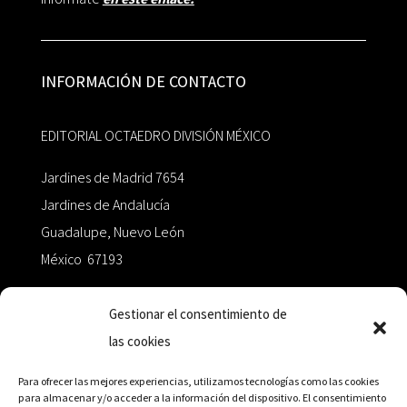
INFORMACIÓN DE CONTACTO
EDITORIAL OCTAEDRO DIVISIÓN MÉXICO
Jardines de Madrid 7654
Jardines de Andalucía
Guadalupe, Nuevo León
México 67193
zairaoctaedro@gmail.com
Gestionar el consentimiento de
las cookies
+52 811.499.5638
Para ofrecer las mejores experiencias, utilizamos tecnologías como las cookies
para almacenar y/o acceder a la información del dispositivo. El consentimiento