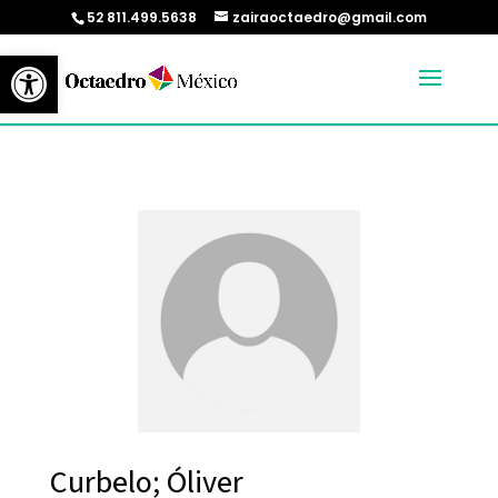
52 811.499.5638
zairaoctaedro@gmail.com
Abrir barra de herramientas
Curbelo; Óliver