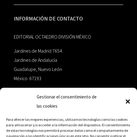
INFORMACIÓN DE CONTACTO
EDITORIAL OCTAEDRO DIVISIÓN MÉXICO
Jardines de Madrid 7654
Jardines de Andalucía
Guadalupe, Nuevo León
México 67193
zairaoctaedro@gmail.com
Gestionar el consentimiento de
las cookies
+52 811.499.5638
Para ofrecer las mejores experiencias, utilizamos tecnologías como las cookies
para almacenar y/o acceder a la información del dispositivo. El consentimiento
de estas tecnologías nos permitirá procesar datos como el comportamiento de
RED DE DISTRIBUCIÓN
navegación o las identificaciones únicas en este sitio. No consentir o retirar el