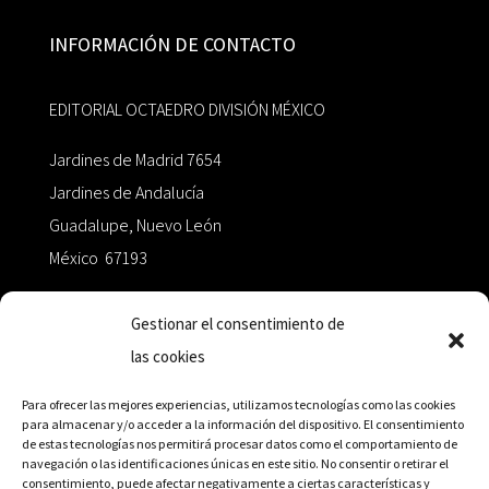
INFORMACIÓN DE CONTACTO
EDITORIAL OCTAEDRO DIVISIÓN MÉXICO
Jardines de Madrid 7654
Jardines de Andalucía
Guadalupe, Nuevo León
México 67193
zairaoctaedro@gmail.com
Gestionar el consentimiento de
las cookies
+52 811.499.5638
Para ofrecer las mejores experiencias, utilizamos tecnologías como las cookies
para almacenar y/o acceder a la información del dispositivo. El consentimiento
de estas tecnologías nos permitirá procesar datos como el comportamiento de
RED DE DISTRIBUCIÓN
navegación o las identificaciones únicas en este sitio. No consentir o retirar el
consentimiento, puede afectar negativamente a ciertas características y