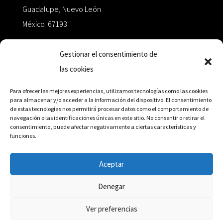
Guadalupe, Nuevo León
México 67193
zairaoctaedro@gmail.com
Gestionar el consentimiento de
las cookies
+52 811.499.5638
Para ofrecer las mejores experiencias, utilizamos tecnologías como las cookies
para almacenar y/o acceder a la información del dispositivo. El consentimiento
de estas tecnologías nos permitirá procesar datos como el comportamiento de
RED DE DISTRIBUCIÓN
navegación o las identificaciones únicas en este sitio. No consentir o retirar el
consentimiento, puede afectar negativamente a ciertas características y
funciones.
Distribuidores en México y Octaedro internacional
Aceptar
Denegar
© Editorial Octaedro, 2026
Ver preferencias