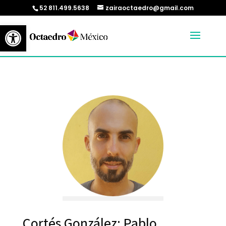
52 811.499.5638
zairaoctaedro@gmail.com
Abrir barra de herramientas
Cortés González; Pablo