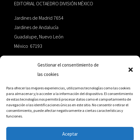
EDITORIAL OCTAEDRO DIVISIÓN MÉXICO
Jardines de Madrid 7654
Jardines de Andalucía
Guadalupe, Nuevo León
México 67193
zairaoctaedro@gmail.com
Gestionar el consentimiento de
las cookies
+52 811.499.5638
Para ofrecer las mejores experiencias, utilizamos tecnologías como las cookies
para almacenar y/o acceder a la información del dispositivo. El consentimiento
de estas tecnologías nos permitirá procesar datos como el comportamiento de
RED DE DISTRIBUCIÓN
navegación o las identificaciones únicas en este sitio. No consentir o retirar el
consentimiento, puede afectar negativamente a ciertas características y
funciones.
Distribuidores en México y Octaedro internacional
Aceptar