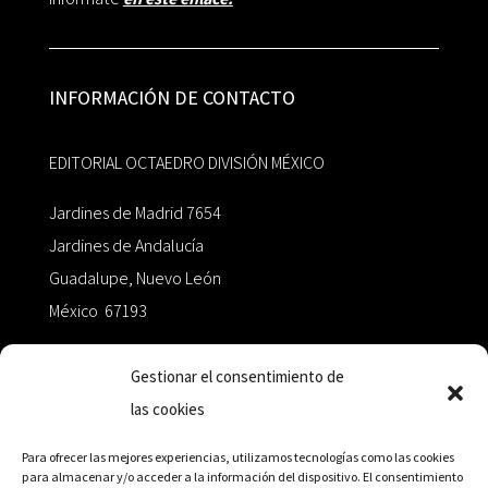
INFORMACIÓN DE CONTACTO
EDITORIAL OCTAEDRO DIVISIÓN MÉXICO
Jardines de Madrid 7654
Jardines de Andalucía
Guadalupe, Nuevo León
México 67193
zairaoctaedro@gmail.com
Gestionar el consentimiento de
las cookies
+52 811.499.5638
Para ofrecer las mejores experiencias, utilizamos tecnologías como las cookies
para almacenar y/o acceder a la información del dispositivo. El consentimiento