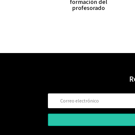
formación del
profesorado
R