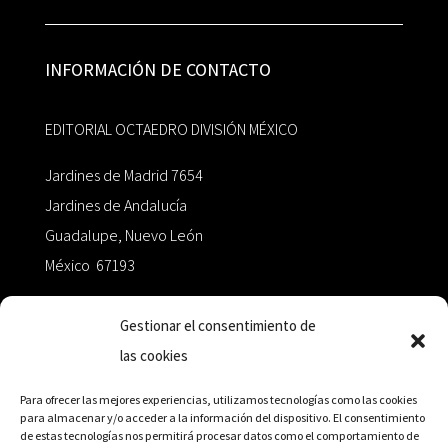
INFORMACIÓN DE CONTACTO
EDITORIAL OCTAEDRO DIVISIÓN MÉXICO
Jardines de Madrid 7654
Jardines de Andalucía
Guadalupe, Nuevo León
México 67193
zairaoctaedro@gmail.com
Gestionar el consentimiento de
las cookies
+52 811.499.5638
Para ofrecer las mejores experiencias, utilizamos tecnologías como las cookies
para almacenar y/o acceder a la información del dispositivo. El consentimiento
de estas tecnologías nos permitirá procesar datos como el comportamiento de
RED DE DISTRIBUCIÓN