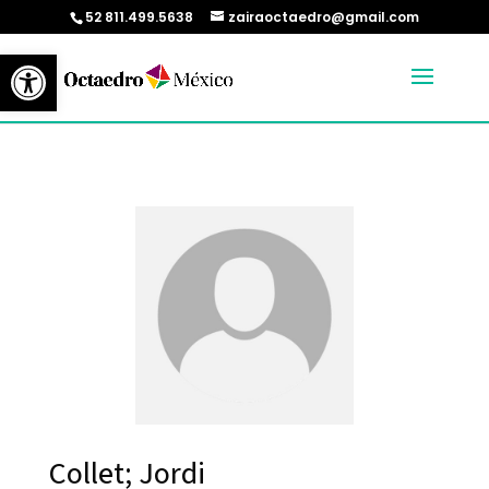
52 811.499.5638
zairaoctaedro@gmail.com
Abrir barra de herramientas
Collet; Jordi