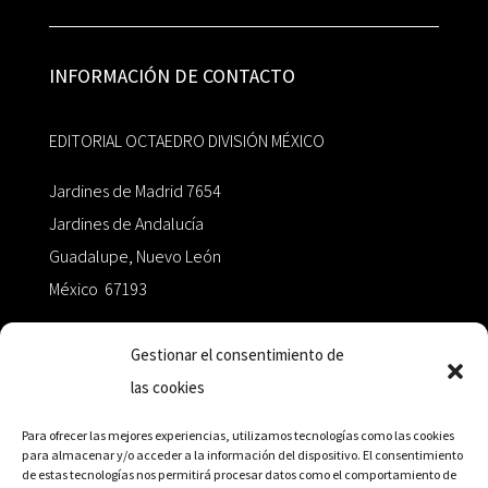
INFORMACIÓN DE CONTACTO
EDITORIAL OCTAEDRO DIVISIÓN MÉXICO
Jardines de Madrid 7654
Jardines de Andalucía
Guadalupe, Nuevo León
México 67193
zairaoctaedro@gmail.com
Gestionar el consentimiento de
las cookies
+52 811.499.5638
Para ofrecer las mejores experiencias, utilizamos tecnologías como las cookies
para almacenar y/o acceder a la información del dispositivo. El consentimiento
de estas tecnologías nos permitirá procesar datos como el comportamiento de
RED DE DISTRIBUCIÓN