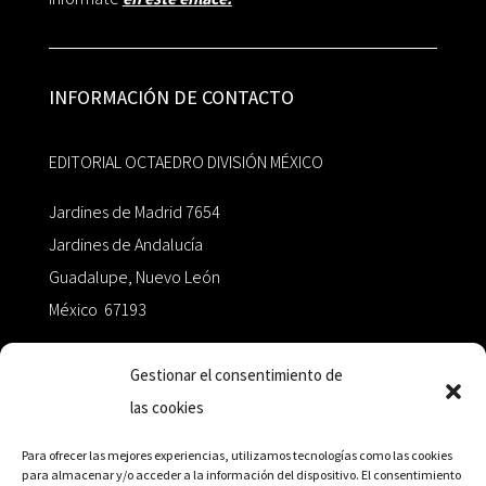
INFORMACIÓN DE CONTACTO
EDITORIAL OCTAEDRO DIVISIÓN MÉXICO
Jardines de Madrid 7654
Jardines de Andalucía
Guadalupe, Nuevo León
México 67193
zairaoctaedro@gmail.com
Gestionar el consentimiento de
las cookies
+52 811.499.5638
Para ofrecer las mejores experiencias, utilizamos tecnologías como las cookies
para almacenar y/o acceder a la información del dispositivo. El consentimiento