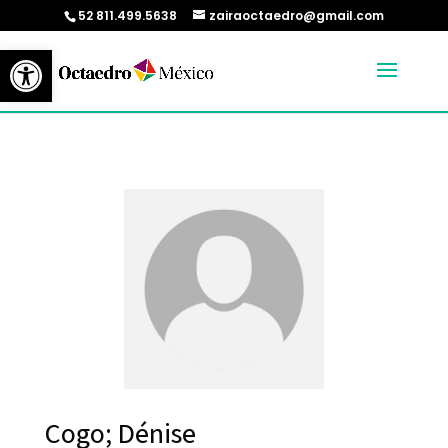
52 811.499.5638
zairaoctaedro@gmail.com
Abrir barra de herramientas
Cogo; Dénise