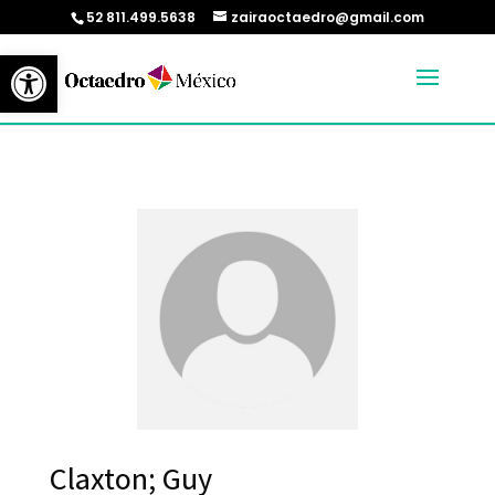
52 811.499.5638
zairaoctaedro@gmail.com
Abrir barra de herramientas
Claxton; Guy