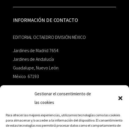
INFORMACIÓN DE CONTACTO
EDITORIAL OCTAEDRO DIVISIÓN MÉXICO
Jardines de Madrid 7654
Jardines de Andalucía
Guadalupe, Nuevo León
México 67193
zairaoctaedro@gmail.com
Gestionar el consentimiento de
las cookies
+52 811.499.5638
Para ofrecer las mejores experiencias, utilizamos tecnologías como las cookies
para almacenar y/o acceder a la información del dispositivo. El consentimiento
de estas tecnologías nos permitirá procesar datos como el comportamiento de
RED DE DISTRIBUCIÓN