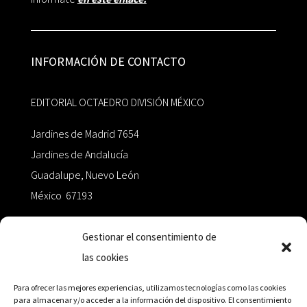
INFORMACIÓN DE CONTACTO
EDITORIAL OCTAEDRO DIVISIÓN MÉXICO
Jardines de Madrid 7654
Jardines de Andalucía
Guadalupe, Nuevo León
México 67193
zairaoctaedro@gmail.com
Gestionar el consentimiento de
las cookies
+52 811.499.5638
Para ofrecer las mejores experiencias, utilizamos tecnologías como las cookies
para almacenar y/o acceder a la información del dispositivo. El consentimiento