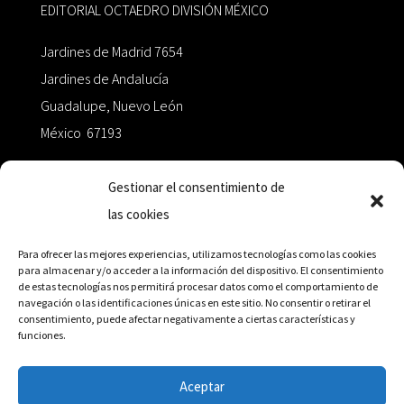
EDITORIAL OCTAEDRO DIVISIÓN MÉXICO
Jardines de Madrid 7654
Jardines de Andalucía
Guadalupe, Nuevo León
México 67193
zairaoctaedro@gmail.com
Gestionar el consentimiento de
las cookies
+52 811.499.5638
Para ofrecer las mejores experiencias, utilizamos tecnologías como las cookies
para almacenar y/o acceder a la información del dispositivo. El consentimiento
de estas tecnologías nos permitirá procesar datos como el comportamiento de
RED DE DISTRIBUCIÓN
navegación o las identificaciones únicas en este sitio. No consentir o retirar el
consentimiento, puede afectar negativamente a ciertas características y
funciones.
Distribuidores en México y Octaedro internacional
Aceptar