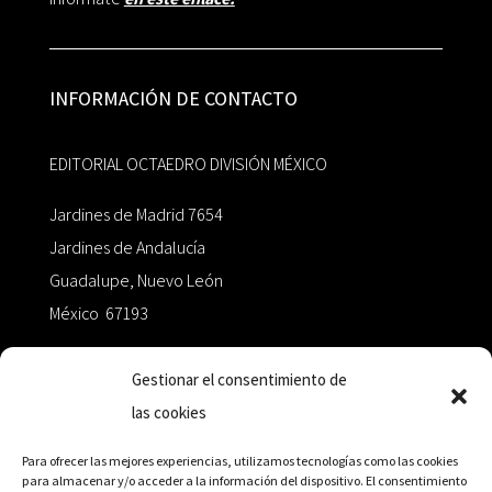
INFORMACIÓN DE CONTACTO
EDITORIAL OCTAEDRO DIVISIÓN MÉXICO
Jardines de Madrid 7654
Jardines de Andalucía
Guadalupe, Nuevo León
México 67193
zairaoctaedro@gmail.com
Gestionar el consentimiento de
las cookies
+52 811.499.5638
Para ofrecer las mejores experiencias, utilizamos tecnologías como las cookies
para almacenar y/o acceder a la información del dispositivo. El consentimiento