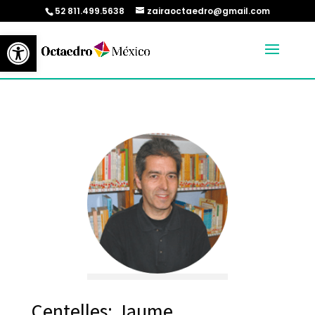
52 811.499.5638
zairaoctaedro@gmail.com
Abrir barra de herramientas
Centelles; Jaume