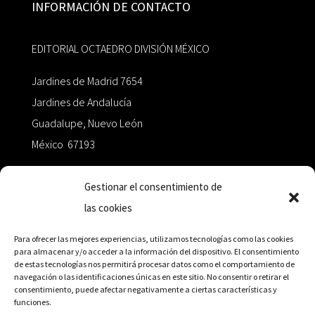
INFORMACIÓN DE CONTACTO
EDITORIAL OCTAEDRO DIVISIÓN MÉXICO
Jardines de Madrid 7654
Jardines de Andalucía
Guadalupe, Nuevo León
México 67193
zairaoctaedro@gmail.com
Gestionar el consentimiento de
las cookies
+52 811.499.5638
Para ofrecer las mejores experiencias, utilizamos tecnologías como las cookies
para almacenar y/o acceder a la información del dispositivo. El consentimiento
de estas tecnologías nos permitirá procesar datos como el comportamiento de
RED DE DISTRIBUCIÓN
navegación o las identificaciones únicas en este sitio. No consentir o retirar el
consentimiento, puede afectar negativamente a ciertas características y
funciones.
Distribuidores en México y Octaedro internacional