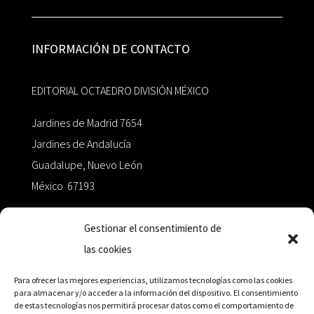
INFORMACIÓN DE CONTACTO
EDITORIAL OCTAEDRO DIVISIÓN MÉXICO
Jardines de Madrid 7654
Jardines de Andalucía
Guadalupe, Nuevo León
México 67193
zairaoctaedro@gmail.com
Gestionar el consentimiento de
las cookies
+52 811.499.5638
Para ofrecer las mejores experiencias, utilizamos tecnologías como las cookies
para almacenar y/o acceder a la información del dispositivo. El consentimiento
de estas tecnologías nos permitirá procesar datos como el comportamiento de
RED DE DISTRIBUCIÓN