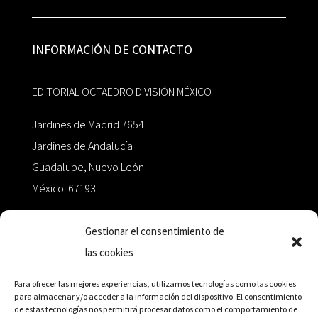
INFORMACIÓN DE CONTACTO
EDITORIAL OCTAEDRO DIVISIÓN MÉXICO
Jardines de Madrid 7654
Jardines de Andalucía
Guadalupe, Nuevo León
México 67193
zairaoctaedro@gmail.com
Gestionar el consentimiento de
las cookies
+52 811.499.5638
Para ofrecer las mejores experiencias, utilizamos tecnologías como las cookies
para almacenar y/o acceder a la información del dispositivo. El consentimiento
de estas tecnologías nos permitirá procesar datos como el comportamiento de
RED DE DISTRIBUCIÓN