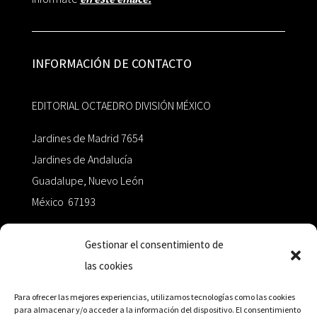
INFORMACIÓN DE CONTACTO
EDITORIAL OCTAEDRO DIVISIÓN MÉXICO
Jardines de Madrid 7654
Jardines de Andalucía
Guadalupe, Nuevo León
México 67193
zairaoctaedro@gmail.com
Gestionar el consentimiento de
las cookies
+52 811.499.5638
Para ofrecer las mejores experiencias, utilizamos tecnologías como las cookies
para almacenar y/o acceder a la información del dispositivo. El consentimiento