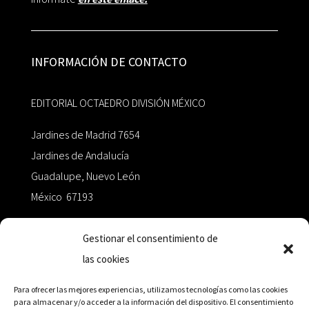
INFORMACIÓN DE CONTACTO
EDITORIAL OCTAEDRO DIVISIÓN MÉXICO
Jardines de Madrid 7654
Jardines de Andalucía
Guadalupe, Nuevo León
México 67193
zairaoctaedro@gmail.com
Gestionar el consentimiento de
las cookies
+52 811.499.5638
Para ofrecer las mejores experiencias, utilizamos tecnologías como las cookies
para almacenar y/o acceder a la información del dispositivo. El consentimiento