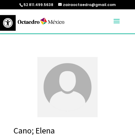
52 811.499.5638
zairaoctaedro@gmail.com
Abrir barra de herramientas
Cano; Elena