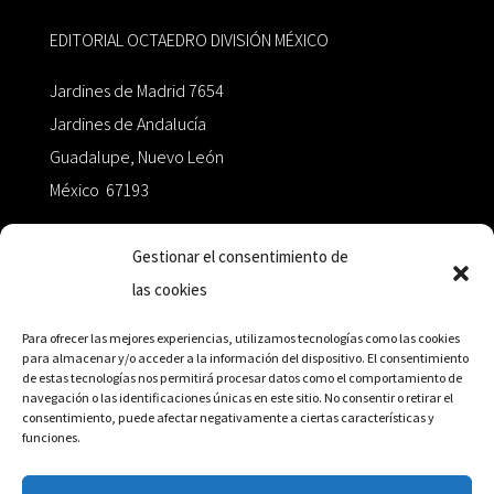
EDITORIAL OCTAEDRO DIVISIÓN MÉXICO
Jardines de Madrid 7654
Jardines de Andalucía
Guadalupe, Nuevo León
México 67193
zairaoctaedro@gmail.com
Gestionar el consentimiento de
las cookies
+52 811.499.5638
Para ofrecer las mejores experiencias, utilizamos tecnologías como las cookies
para almacenar y/o acceder a la información del dispositivo. El consentimiento
de estas tecnologías nos permitirá procesar datos como el comportamiento de
RED DE DISTRIBUCIÓN
navegación o las identificaciones únicas en este sitio. No consentir o retirar el
consentimiento, puede afectar negativamente a ciertas características y
funciones.
Distribuidores en México y Octaedro internacional