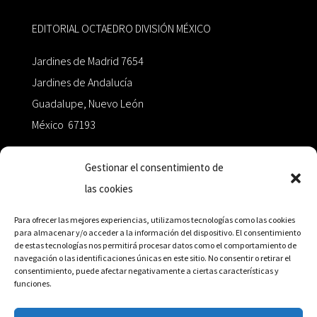
EDITORIAL OCTAEDRO DIVISIÓN MÉXICO
Jardines de Madrid 7654
Jardines de Andalucía
Guadalupe, Nuevo León
México 67193
zairaoctaedro@gmail.com
Gestionar el consentimiento de
las cookies
+52 811.499.5638
Para ofrecer las mejores experiencias, utilizamos tecnologías como las cookies
para almacenar y/o acceder a la información del dispositivo. El consentimiento
de estas tecnologías nos permitirá procesar datos como el comportamiento de
RED DE DISTRIBUCIÓN
navegación o las identificaciones únicas en este sitio. No consentir o retirar el
consentimiento, puede afectar negativamente a ciertas características y
funciones.
Distribuidores en México y Octaedro internacional