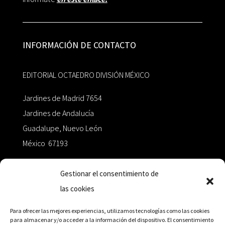
INFORMACIÓN DE CONTACTO
EDITORIAL OCTAEDRO DIVISIÓN MÉXICO
Jardines de Madrid 7654
Jardines de Andalucía
Guadalupe, Nuevo León
México 67193
zairaoctaedro@gmail.com
Gestionar el consentimiento de
las cookies
+52 811.499.5638
Para ofrecer las mejores experiencias, utilizamos tecnologías como las cookies
para almacenar y/o acceder a la información del dispositivo. El consentimiento