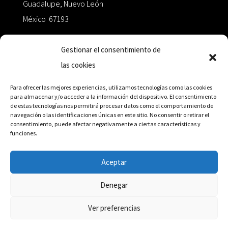
Guadalupe, Nuevo León
México 67193
zairaoctaedro@gmail.com
Gestionar el consentimiento de
las cookies
+52 811.499.5638
Para ofrecer las mejores experiencias, utilizamos tecnologías como las cookies
para almacenar y/o acceder a la información del dispositivo. El consentimiento
de estas tecnologías nos permitirá procesar datos como el comportamiento de
RED DE DISTRIBUCIÓN
navegación o las identificaciones únicas en este sitio. No consentir o retirar el
consentimiento, puede afectar negativamente a ciertas características y
funciones.
Distribuidores en México y Octaedro internacional
Aceptar
Denegar
© Editorial Octaedro, 2026
Ver preferencias