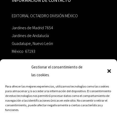
INFORMACIÓN DE CONTACTO
EDITORIAL OCTAEDRO DIVISIÓN MÉXICO
Jardines de Madrid 7654
Jardines de Andalucía
Guadalupe, Nuevo León
México 67193
zairaoctaedro@gmail.com
Gestionar el consentimiento de
las cookies
+52 811.499.5638
Para ofrecer las mejores experiencias, utilizamos tecnologías como las cookies
para almacenar y/o acceder a la información del dispositivo. El consentimiento
de estas tecnologías nos permitirá procesar datos como el comportamiento de
RED DE DISTRIBUCIÓN
navegación o las identificaciones únicas en este sitio. No consentir o retirar el
consentimiento, puede afectar negativamente a ciertas características y
funciones.
Distribuidores en México y Octaedro internacional