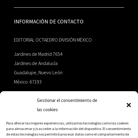
INFORMACIÓN DE CONTACTO
EDITORIAL OCTAEDRO DIVISIÓN MÉXICO
Jardines de Madrid 7654
Jardines de Andalucía
Guadalupe, Nuevo León
México 67193
zairaoctaedro@gmail.com
Gestionar el consentimiento de
las cookies
+52 811.499.5638
Para ofrecer las mejores experiencias, utilizamos tecnologías como las cookies
para almacenar y/o acceder a la información del dispositivo. El consentimiento
de estas tecnologías nos permitirá procesar datos como el comportamiento de
RED DE DISTRIBUCIÓN