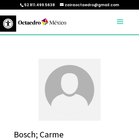
52 811.499.5638
zairaoctaedro@gmail.com
Abrir barra de herramientas
Bosch; Carme