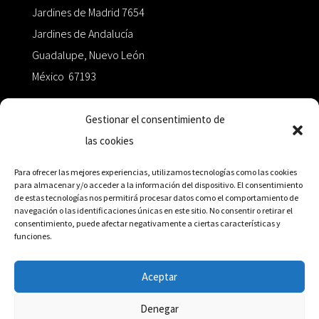
Jardines de Madrid 7654
Jardines de Andalucía
Guadalupe, Nuevo León
México 67193
zairaoctaedro@gmail.com
Gestionar el consentimiento de
las cookies
+52 811.499.5638
Para ofrecer las mejores experiencias, utilizamos tecnologías como las cookies
para almacenar y/o acceder a la información del dispositivo. El consentimiento
de estas tecnologías nos permitirá procesar datos como el comportamiento de
RED DE DISTRIBUCIÓN
navegación o las identificaciones únicas en este sitio. No consentir o retirar el
consentimiento, puede afectar negativamente a ciertas características y
funciones.
Distribuidores en México y Octaedro internacional
Aceptar
Denegar