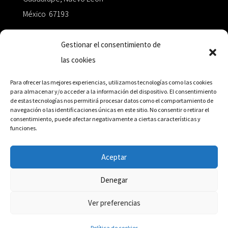
México 67193
zairaoctaedro@gmail.com
Gestionar el consentimiento de
las cookies
+52 811.499.5638
Para ofrecer las mejores experiencias, utilizamos tecnologías como las cookies
para almacenar y/o acceder a la información del dispositivo. El consentimiento
de estas tecnologías nos permitirá procesar datos como el comportamiento de
RED DE DISTRIBUCIÓN
navegación o las identificaciones únicas en este sitio. No consentir o retirar el
consentimiento, puede afectar negativamente a ciertas características y
funciones.
Distribuidores en México y Octaedro internacional
Aceptar
Denegar
© Editorial Octaedro, 2026
Ver preferencias
Política de cookies