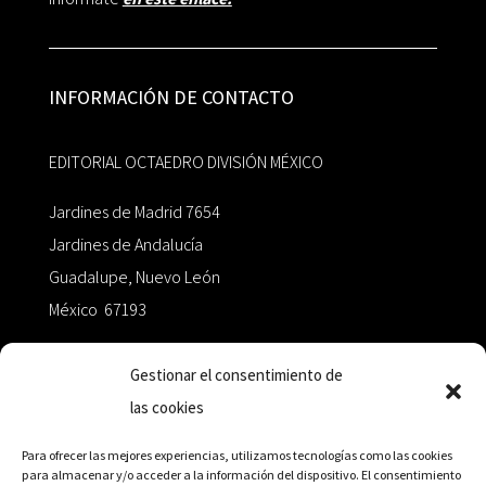
INFORMACIÓN DE CONTACTO
EDITORIAL OCTAEDRO DIVISIÓN MÉXICO
Jardines de Madrid 7654
Jardines de Andalucía
Guadalupe, Nuevo León
México 67193
zairaoctaedro@gmail.com
Gestionar el consentimiento de
las cookies
+52 811.499.5638
Para ofrecer las mejores experiencias, utilizamos tecnologías como las cookies
para almacenar y/o acceder a la información del dispositivo. El consentimiento