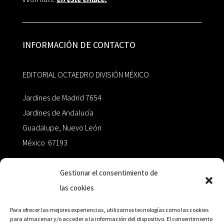
INFORMACIÓN DE CONTACTO
EDITORIAL OCTAEDRO DIVISIÓN MÉXICO
Jardines de Madrid 7654
Jardines de Andalucía
Guadalupe, Nuevo León
México 67193
zairaoctaedro@gmail.com
Gestionar el consentimiento de
las cookies
+52 811.499.5638
Para ofrecer las mejores experiencias, utilizamos tecnologías como las cookies
para almacenar y/o acceder a la información del dispositivo. El consentimiento