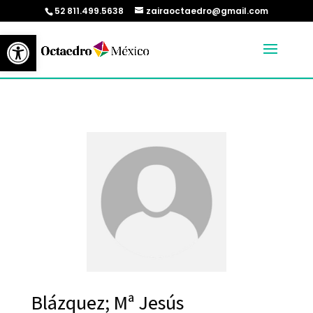
52 811.499.5638
zairaoctaedro@gmail.com
Abrir barra de herramientas
Blázquez; Mª Jesús