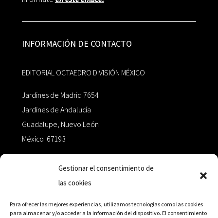
INFORMACIÓN DE CONTACTO
EDITORIAL OCTAEDRO DIVISIÓN MÉXICO
Jardines de Madrid 7654
Jardines de Andalucía
Guadalupe, Nuevo León
México 67193
zairaoctaedro@gmail.com
Gestionar el consentimiento de
las cookies
+52 811.499.5638
Para ofrecer las mejores experiencias, utilizamos tecnologías como las cookies
para almacenar y/o acceder a la información del dispositivo. El consentimiento