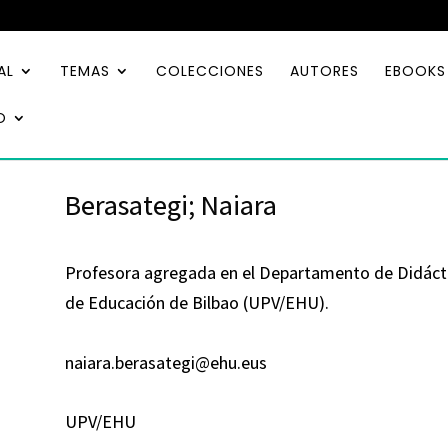
AL
TEMAS
COLECCIONES
AUTORES
EBOOKS
O
Berasategi; Naiara
Profesora agregada en el Departamento de Didáctic
de Educación de Bilbao (UPV/EHU).
naiara.berasategi@ehu.eus
UPV/EHU