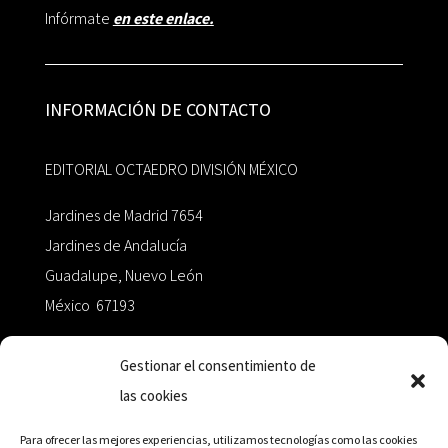
Infórmate
en este enlace.
INFORMACIÓN DE CONTACTO
EDITORIAL OCTAEDRO DIVISIÓN MÉXICO
Jardines de Madrid 7654
Jardines de Andalucía
Guadalupe, Nuevo León
México 67193
zairaoctaedro@gmail.com
Gestionar el consentimiento de
las cookies
+52 811.499.5638
Para ofrecer las mejores experiencias, utilizamos tecnologías como las cookies