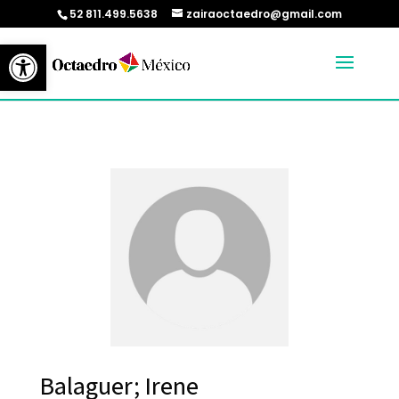
52 811.499.5638
zairaoctaedro@gmail.com
Abrir barra de herramientas
Balaguer; Irene