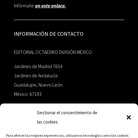
Infórmate
en este enlace.
INFORMACIÓN DE CONTACTO
EDITORIAL OCTAEDRO DIVISIÓN MÉXICO
Jardines de Madrid 7654
Jardines de Andalucía
Guadalupe, Nuevo León
México 67193
zairaoctaedro@gmail.com
Gestionar el consentimiento de
las cookies
+52 811.499.5638
Para ofrecer las mejores experiencias, utilizamos tecnologías como las cookies