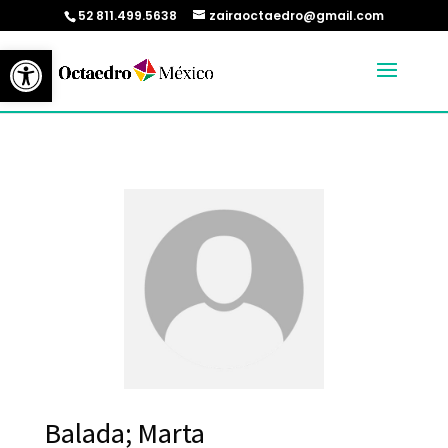
52 811.499.5638
zairaoctaedro@gmail.com
Abrir barra de herramientas
Balada; Marta