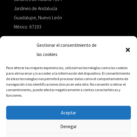
Jardines de Andalucía
Guadalupe, Nuevo León
México 67193
zairaoctaedro@gmail.com
Gestionar el consentimiento de
las cookies
+52 811.499.5638
Para ofrecer las mejores experiencias, utilizamos tecnologías como las cookies
para almacenar y/o acceder a la información del dispositivo. El consentimiento
de estas tecnologías nos permitirá procesar datos como el comportamiento de
RED DE DISTRIBUCIÓN
navegación o las identificaciones únicas en este sitio. No consentir o retirar el
consentimiento, puede afectar negativamente a ciertas características y
funciones.
Distribuidores en México y Octaedro internacional
Aceptar
Denegar
© Editorial Octaedro, 2026